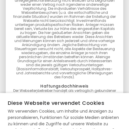
anlegergerechte Beratung nicht ersetzen und begründen
weder einen Vertrag noch irgendeine anderweitige
Verpflichtung. Die individuellen Verhältnisse des
Webseitenbesuchers (u.a. die wirtschaftliche und
finanzielle Situation) wurden im Rahmen der Erstellung der
Webseite nicht berücksichtigt. Investmentfonds
unterliegen produktspezifischen Risiken. Anleger müssen
bereit sein, Verluste bis zur Höhe des eingesetzten Kapitals
zu tragen. Die hier geäußerten Ansichten geben die
aktuelle Meinung des Betreibers wieder. Diese Ansichten
und Meinungen können sich jederzeit und ohne vorherige
Ankündigung ändern. Jegliche Betrachtung von
Steuerfragen versucht nicht, alle Aspekte der Besteuerung
wiederzugeben, die einzelne Anleger je nach ihren
persönlichen Umständen betreffen können. Alleinige
Grundlage für einen Anteilserwerb durch Interessenten
sind die jeweils gültigen Verkaufsunterlagen
(Basisinformationsblatt, Verkaufsprospekt, Halbjahres-
und Jahresberichte und vorvertragliche Offenlegungen
des Fonds).
Haftungsdachhinweis
Der Webseitenbetreiber handelt als vertraglich gebundener
Vermittler (§ 3 Abs. 2 WpIG) im Auftrag, im Namen, für
Rechnung und unter der Haftung des verantwortlichen
Diese Webseite verwendet Cookies
Haftungsträgers BN & Partners Capital AG, Steinstraße 33,
50374 Erftstadt. Die BN & Partners Capital AG besitzt für die
Wir verwenden Cookies, um Inhalte und Anzeigen zu
Erbringung der Anlageberatung gemäß § 2 Abs. 2 Nr. 4
WpIG und der Anlagevermittlung gemäß § 2 Abs. 2 Nr. 3
personalisieren, Funktionen für soziale Medien anbieten
WpIG eine entsprechende Erlaubnis der Bundesanstalt für
Finanzdienstleistungsaufsicht gemäß § 15 WpIG.
zu können und die Zugriffe auf unsere Website zu