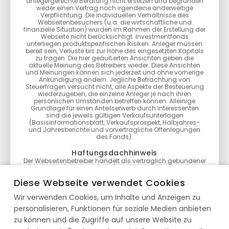
anlegergerechte Beratung nicht ersetzen und begründen
weder einen Vertrag noch irgendeine anderweitige
Verpflichtung. Die individuellen Verhältnisse des
Webseitenbesuchers (u.a. die wirtschaftliche und
finanzielle Situation) wurden im Rahmen der Erstellung der
Webseite nicht berücksichtigt. Investmentfonds
unterliegen produktspezifischen Risiken. Anleger müssen
bereit sein, Verluste bis zur Höhe des eingesetzten Kapitals
zu tragen. Die hier geäußerten Ansichten geben die
aktuelle Meinung des Betreibers wieder. Diese Ansichten
und Meinungen können sich jederzeit und ohne vorherige
Ankündigung ändern. Jegliche Betrachtung von
Steuerfragen versucht nicht, alle Aspekte der Besteuerung
wiederzugeben, die einzelne Anleger je nach ihren
persönlichen Umständen betreffen können. Alleinige
Grundlage für einen Anteilserwerb durch Interessenten
sind die jeweils gültigen Verkaufsunterlagen
(Basisinformationsblatt, Verkaufsprospekt, Halbjahres-
und Jahresberichte und vorvertragliche Offenlegungen
des Fonds).
Haftungsdachhinweis
Der Webseitenbetreiber handelt als vertraglich gebundener
Vermittler (§ 3 Abs. 2 WpIG) im Auftrag, im Namen, für
Rechnung und unter der Haftung des verantwortlichen
Diese Webseite verwendet Cookies
Haftungsträgers BN & Partners Capital AG, Steinstraße 33,
50374 Erftstadt. Die BN & Partners Capital AG besitzt für die
Wir verwenden Cookies, um Inhalte und Anzeigen zu
Erbringung der Anlageberatung gemäß § 2 Abs. 2 Nr. 4
WpIG und der Anlagevermittlung gemäß § 2 Abs. 2 Nr. 3
personalisieren, Funktionen für soziale Medien anbieten
WpIG eine entsprechende Erlaubnis der Bundesanstalt für
Finanzdienstleistungsaufsicht gemäß § 15 WpIG.
zu können und die Zugriffe auf unsere Website zu