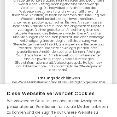
anlegergerechte Beratung nicht ersetzen und begründen
weder einen Vertrag noch irgendeine anderweitige
Verpflichtung. Die individuellen Verhältnisse des
Webseitenbesuchers (u.a. die wirtschaftliche und
finanzielle Situation) wurden im Rahmen der Erstellung der
Webseite nicht berücksichtigt. Investmentfonds
unterliegen produktspezifischen Risiken. Anleger müssen
bereit sein, Verluste bis zur Höhe des eingesetzten Kapitals
zu tragen. Die hier geäußerten Ansichten geben die
aktuelle Meinung des Betreibers wieder. Diese Ansichten
und Meinungen können sich jederzeit und ohne vorherige
Ankündigung ändern. Jegliche Betrachtung von
Steuerfragen versucht nicht, alle Aspekte der Besteuerung
wiederzugeben, die einzelne Anleger je nach ihren
persönlichen Umständen betreffen können. Alleinige
Grundlage für einen Anteilserwerb durch Interessenten
sind die jeweils gültigen Verkaufsunterlagen
(Basisinformationsblatt, Verkaufsprospekt, Halbjahres-
und Jahresberichte und vorvertragliche Offenlegungen
des Fonds).
Haftungsdachhinweis
Der Webseitenbetreiber handelt als vertraglich gebundener
Vermittler (§ 3 Abs. 2 WpIG) im Auftrag, im Namen, für
Rechnung und unter der Haftung des verantwortlichen
Diese Webseite verwendet Cookies
Haftungsträgers BN & Partners Capital AG, Steinstraße 33,
50374 Erftstadt. Die BN & Partners Capital AG besitzt für die
Wir verwenden Cookies, um Inhalte und Anzeigen zu
Erbringung der Anlageberatung gemäß § 2 Abs. 2 Nr. 4
WpIG und der Anlagevermittlung gemäß § 2 Abs. 2 Nr. 3
personalisieren, Funktionen für soziale Medien anbieten
WpIG eine entsprechende Erlaubnis der Bundesanstalt für
Finanzdienstleistungsaufsicht gemäß § 15 WpIG.
zu können und die Zugriffe auf unsere Website zu