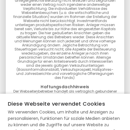
anlegergerechte Beratung nicht ersetzen und begründen
weder einen Vertrag noch irgendeine anderweitige
Verpflichtung. Die individuellen Verhältnisse des
Webseitenbesuchers (u.a. die wirtschaftliche und
finanzielle Situation) wurden im Rahmen der Erstellung der
Webseite nicht berücksichtigt. Investmentfonds
unterliegen produktspezifischen Risiken. Anleger müssen
bereit sein, Verluste bis zur Höhe des eingesetzten Kapitals
zu tragen. Die hier geäußerten Ansichten geben die
aktuelle Meinung des Betreibers wieder. Diese Ansichten
und Meinungen können sich jederzeit und ohne vorherige
Ankündigung ändern. Jegliche Betrachtung von
Steuerfragen versucht nicht, alle Aspekte der Besteuerung
wiederzugeben, die einzelne Anleger je nach ihren
persönlichen Umständen betreffen können. Alleinige
Grundlage für einen Anteilserwerb durch Interessenten
sind die jeweils gültigen Verkaufsunterlagen
(Basisinformationsblatt, Verkaufsprospekt, Halbjahres-
und Jahresberichte und vorvertragliche Offenlegungen
des Fonds).
Haftungsdachhinweis
Der Webseitenbetreiber handelt als vertraglich gebundener
Vermittler (§ 3 Abs. 2 WpIG) im Auftrag, im Namen, für
Rechnung und unter der Haftung des verantwortlichen
Diese Webseite verwendet Cookies
Haftungsträgers BN & Partners Capital AG, Steinstraße 33,
50374 Erftstadt. Die BN & Partners Capital AG besitzt für die
Wir verwenden Cookies, um Inhalte und Anzeigen zu
Erbringung der Anlageberatung gemäß § 2 Abs. 2 Nr. 4
WpIG und der Anlagevermittlung gemäß § 2 Abs. 2 Nr. 3
personalisieren, Funktionen für soziale Medien anbieten
WpIG eine entsprechende Erlaubnis der Bundesanstalt für
Finanzdienstleistungsaufsicht gemäß § 15 WpIG.
zu können und die Zugriffe auf unsere Website zu