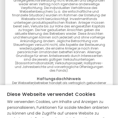
anlegergerechte Beratung nicht ersetzen und begründen
weder einen Vertrag noch irgendeine anderweitige
Verpflichtung. Die individuellen Verhältnisse des
Webseitenbesuchers (u.a. die wirtschaftliche und
finanzielle Situation) wurden im Rahmen der Erstellung der
Webseite nicht berücksichtigt. Investmentfonds
unterliegen produktspezifischen Risiken. Anleger müssen
bereit sein, Verluste bis zur Höhe des eingesetzten Kapitals
zu tragen. Die hier geäußerten Ansichten geben die
aktuelle Meinung des Betreibers wieder. Diese Ansichten
und Meinungen können sich jederzeit und ohne vorherige
Ankündigung ändern. Jegliche Betrachtung von
Steuerfragen versucht nicht, alle Aspekte der Besteuerung
wiederzugeben, die einzelne Anleger je nach ihren
persönlichen Umständen betreffen können. Alleinige
Grundlage für einen Anteilserwerb durch Interessenten
sind die jeweils gültigen Verkaufsunterlagen
(Basisinformationsblatt, Verkaufsprospekt, Halbjahres-
und Jahresberichte und vorvertragliche Offenlegungen
des Fonds).
Haftungsdachhinweis
Der Webseitenbetreiber handelt als vertraglich gebundener
Vermittler (§ 3 Abs. 2 WpIG) im Auftrag, im Namen, für
Rechnung und unter der Haftung des verantwortlichen
Diese Webseite verwendet Cookies
Haftungsträgers BN & Partners Capital AG, Steinstraße 33,
50374 Erftstadt. Die BN & Partners Capital AG besitzt für die
Wir verwenden Cookies, um Inhalte und Anzeigen zu
Erbringung der Anlageberatung gemäß § 2 Abs. 2 Nr. 4
WpIG und der Anlagevermittlung gemäß § 2 Abs. 2 Nr. 3
personalisieren, Funktionen für soziale Medien anbieten
WpIG eine entsprechende Erlaubnis der Bundesanstalt für
Finanzdienstleistungsaufsicht gemäß § 15 WpIG.
zu können und die Zugriffe auf unsere Website zu