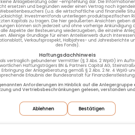
 keine Anlageberatung oder -empfehlung dar. Die Informationen 
ht ersetzen und begründen weder einen Vertrag noch irgendein
s Webseitenbesuchers (u.a. die wirtschaftliche und finanzielle S
ücksichtigt. Investmentfonds unterliegen produktspezifischen Ri
tzten Kapitals zu tragen. Die hier geäußerten Ansichten geben d
nungen können sich jederzeit und ohne vorherige Ankündigung 
 alle Aspekte der Besteuerung wiederzugeben, die einzelne Anleg
. Alleinige Grundlage für einen Anteilserwerb durch Interessente
tionsblatt, Verkaufsprospekt, Halbjahres- und Jahresberichte 
des Fonds).
Haftungsdachhinweis
als vertraglich gebundener Vermittler (§ 3 Abs. 2 WpIG) im Auf
ortlichen Haftungsträgers BN & Partners Capital AG, Steinstraße
die Erbringung der Anlageberatung gemäß § 2 Abs. 2 Nr. 4 WpIG 
ntsprechende Erlaubnis der Bundesanstalt für Finanzdienstleistun
rgenannten Anforderungen im Hinblick auf die Anlegergruppe e
tzung und Vertriebsbeschränkungen gelesen, verstanden und
Ablehnen
Bestätigen