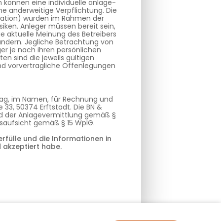
können eine individuelle anlage-
e anderweitige Verpflichtung. Die
ituation) wurden im Rahmen der
siken. Anleger müssen bereit sein,
ie aktuelle Meinung des Betreibers
ändern. Jegliche Betrachtung von
er je nach ihren persönlichen
n sind die jeweils gültigen
und vorvertragliche Offenlegungen
trag, im Namen, für Rechnung und
 33, 50374 Erftstadt. Die BN &
und der Anlagevermittlung gemäß §
gsaufsicht gemäß § 15 WpIG.
rfülle und die Informationen in
 akzeptiert habe.