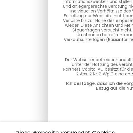
Informationszwecken und stellen
und anlegergerechte Beratung nic
individuellen Verhältnisse de
Erstellung der Webseite nicht ber
Verluste bis zur Höhe des eingese
wieder. Diese Ansichten und Mei
Steuerfragen versucht nicht,
Umständen betreffen können
Verkaufsunterlagen (Basisinforma
Der Webseitenbetreiber handelt 
unter der Haftung des verantw
Partners Capital AG besitzt für 
2 Abs. 2 Nr. 3 WpIG eine e
Ich bestätige, dass ich die vo
Bezug auf die Nu
Diese Webseite verwendet Cookies