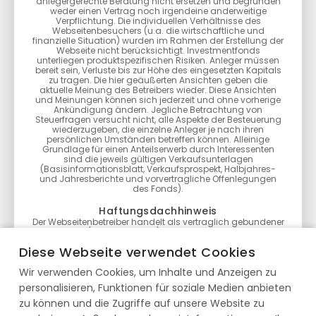
anlegergerechte Beratung nicht ersetzen und begründen
weder einen Vertrag noch irgendeine anderweitige
Verpflichtung. Die individuellen Verhältnisse des
Webseitenbesuchers (u.a. die wirtschaftliche und
finanzielle Situation) wurden im Rahmen der Erstellung der
Webseite nicht berücksichtigt. Investmentfonds
unterliegen produktspezifischen Risiken. Anleger müssen
bereit sein, Verluste bis zur Höhe des eingesetzten Kapitals
zu tragen. Die hier geäußerten Ansichten geben die
aktuelle Meinung des Betreibers wieder. Diese Ansichten
und Meinungen können sich jederzeit und ohne vorherige
Ankündigung ändern. Jegliche Betrachtung von
Steuerfragen versucht nicht, alle Aspekte der Besteuerung
wiederzugeben, die einzelne Anleger je nach ihren
persönlichen Umständen betreffen können. Alleinige
Grundlage für einen Anteilserwerb durch Interessenten
sind die jeweils gültigen Verkaufsunterlagen
(Basisinformationsblatt, Verkaufsprospekt, Halbjahres-
und Jahresberichte und vorvertragliche Offenlegungen
des Fonds).
Haftungsdachhinweis
Der Webseitenbetreiber handelt als vertraglich gebundener
Vermittler (§ 3 Abs. 2 WpIG) im Auftrag, im Namen, für
Rechnung und unter der Haftung des verantwortlichen
Diese Webseite verwendet Cookies
Haftungsträgers BN & Partners Capital AG, Steinstraße 33,
50374 Erftstadt. Die BN & Partners Capital AG besitzt für die
Wir verwenden Cookies, um Inhalte und Anzeigen zu
Erbringung der Anlageberatung gemäß § 2 Abs. 2 Nr. 4
WpIG und der Anlagevermittlung gemäß § 2 Abs. 2 Nr. 3
personalisieren, Funktionen für soziale Medien anbieten
WpIG eine entsprechende Erlaubnis der Bundesanstalt für
Finanzdienstleistungsaufsicht gemäß § 15 WpIG.
zu können und die Zugriffe auf unsere Website zu