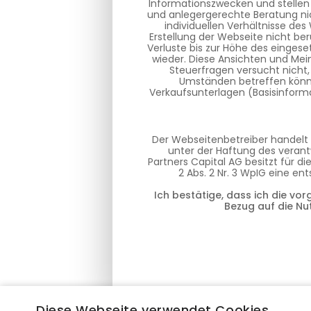
Informationszwecken und stellen
und anlegergerechte Beratung nic
individuellen Verhältnisse de
Erstellung der Webseite nicht ber
Verluste bis zur Höhe des eingese
wieder. Diese Ansichten und Mei
Steuerfragen versucht nicht,
Umständen betreffen können
Verkaufsunterlagen (Basisinforma
Der Webseitenbetreiber handelt 
unter der Haftung des verantw
Partners Capital AG besitzt für 
2 Abs. 2 Nr. 3 WpIG eine e
Ich bestätige, dass ich die vo
Bezug auf die Nu
Diese Webseite verwendet Cookies