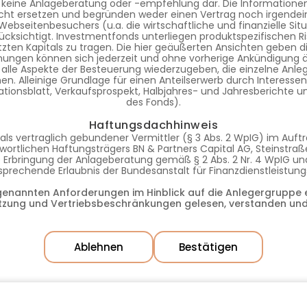
 keine Anlageberatung oder -empfehlung dar. Die Informationen 
ht ersetzen und begründen weder einen Vertrag noch irgendein
s Webseitenbesuchers (u.a. die wirtschaftliche und finanzielle S
ücksichtigt. Investmentfonds unterliegen produktspezifischen Ri
tzten Kapitals zu tragen. Die hier geäußerten Ansichten geben d
nungen können sich jederzeit und ohne vorherige Ankündigung 
 alle Aspekte der Besteuerung wiederzugeben, die einzelne Anleg
. Alleinige Grundlage für einen Anteilserwerb durch Interessente
tionsblatt, Verkaufsprospekt, Halbjahres- und Jahresberichte 
des Fonds).
Haftungsdachhinweis
als vertraglich gebundener Vermittler (§ 3 Abs. 2 WpIG) im Auf
ortlichen Haftungsträgers BN & Partners Capital AG, Steinstraße
die Erbringung der Anlageberatung gemäß § 2 Abs. 2 Nr. 4 WpIG 
ntsprechende Erlaubnis der Bundesanstalt für Finanzdienstleistun
rgenannten Anforderungen im Hinblick auf die Anlegergruppe e
tzung und Vertriebsbeschränkungen gelesen, verstanden und
Ablehnen
Bestätigen