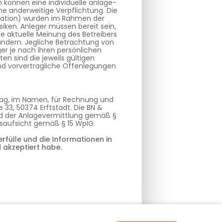
können eine individuelle anlage-
e anderweitige Verpflichtung. Die
ituation) wurden im Rahmen der
siken. Anleger müssen bereit sein,
ie aktuelle Meinung des Betreibers
ändern. Jegliche Betrachtung von
er je nach ihren persönlichen
n sind die jeweils gültigen
und vorvertragliche Offenlegungen
trag, im Namen, für Rechnung und
 33, 50374 Erftstadt. Die BN &
und der Anlagevermittlung gemäß §
gsaufsicht gemäß § 15 WpIG.
rfülle und die Informationen in
 akzeptiert habe.