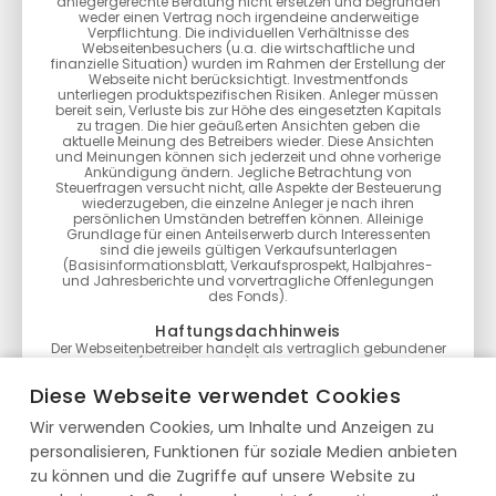
anlegergerechte Beratung nicht ersetzen und begründen
weder einen Vertrag noch irgendeine anderweitige
Verpflichtung. Die individuellen Verhältnisse des
Webseitenbesuchers (u.a. die wirtschaftliche und
finanzielle Situation) wurden im Rahmen der Erstellung der
Webseite nicht berücksichtigt. Investmentfonds
unterliegen produktspezifischen Risiken. Anleger müssen
bereit sein, Verluste bis zur Höhe des eingesetzten Kapitals
zu tragen. Die hier geäußerten Ansichten geben die
aktuelle Meinung des Betreibers wieder. Diese Ansichten
und Meinungen können sich jederzeit und ohne vorherige
Ankündigung ändern. Jegliche Betrachtung von
Steuerfragen versucht nicht, alle Aspekte der Besteuerung
wiederzugeben, die einzelne Anleger je nach ihren
persönlichen Umständen betreffen können. Alleinige
Grundlage für einen Anteilserwerb durch Interessenten
sind die jeweils gültigen Verkaufsunterlagen
(Basisinformationsblatt, Verkaufsprospekt, Halbjahres-
und Jahresberichte und vorvertragliche Offenlegungen
des Fonds).
Haftungsdachhinweis
Der Webseitenbetreiber handelt als vertraglich gebundener
Vermittler (§ 3 Abs. 2 WpIG) im Auftrag, im Namen, für
Rechnung und unter der Haftung des verantwortlichen
Diese Webseite verwendet Cookies
Haftungsträgers BN & Partners Capital AG, Steinstraße 33,
50374 Erftstadt. Die BN & Partners Capital AG besitzt für die
Wir verwenden Cookies, um Inhalte und Anzeigen zu
Erbringung der Anlageberatung gemäß § 2 Abs. 2 Nr. 4
WpIG und der Anlagevermittlung gemäß § 2 Abs. 2 Nr. 3
personalisieren, Funktionen für soziale Medien anbieten
WpIG eine entsprechende Erlaubnis der Bundesanstalt für
Finanzdienstleistungsaufsicht gemäß § 15 WpIG.
zu können und die Zugriffe auf unsere Website zu