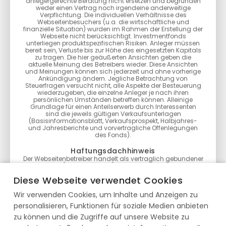
anlegergerechte Beratung nicht ersetzen und begründen
weder einen Vertrag noch irgendeine anderweitige
Verpflichtung. Die individuellen Verhältnisse des
Webseitenbesuchers (u.a. die wirtschaftliche und
finanzielle Situation) wurden im Rahmen der Erstellung der
Webseite nicht berücksichtigt. Investmentfonds
unterliegen produktspezifischen Risiken. Anleger müssen
bereit sein, Verluste bis zur Höhe des eingesetzten Kapitals
zu tragen. Die hier geäußerten Ansichten geben die
aktuelle Meinung des Betreibers wieder. Diese Ansichten
und Meinungen können sich jederzeit und ohne vorherige
Ankündigung ändern. Jegliche Betrachtung von
Steuerfragen versucht nicht, alle Aspekte der Besteuerung
wiederzugeben, die einzelne Anleger je nach ihren
persönlichen Umständen betreffen können. Alleinige
Grundlage für einen Anteilserwerb durch Interessenten
sind die jeweils gültigen Verkaufsunterlagen
(Basisinformationsblatt, Verkaufsprospekt, Halbjahres-
und Jahresberichte und vorvertragliche Offenlegungen
des Fonds).
Haftungsdachhinweis
Der Webseitenbetreiber handelt als vertraglich gebundener
Vermittler (§ 3 Abs. 2 WpIG) im Auftrag, im Namen, für
Rechnung und unter der Haftung des verantwortlichen
Diese Webseite verwendet Cookies
Haftungsträgers BN & Partners Capital AG, Steinstraße 33,
50374 Erftstadt. Die BN & Partners Capital AG besitzt für die
Wir verwenden Cookies, um Inhalte und Anzeigen zu
Erbringung der Anlageberatung gemäß § 2 Abs. 2 Nr. 4
WpIG und der Anlagevermittlung gemäß § 2 Abs. 2 Nr. 3
personalisieren, Funktionen für soziale Medien anbieten
WpIG eine entsprechende Erlaubnis der Bundesanstalt für
Finanzdienstleistungsaufsicht gemäß § 15 WpIG.
zu können und die Zugriffe auf unsere Website zu