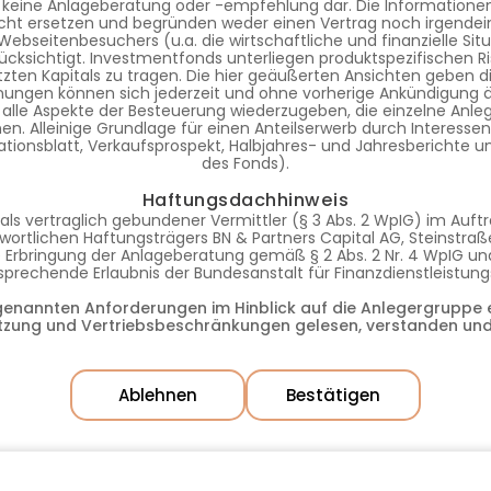
 keine Anlageberatung oder -empfehlung dar. Die Informationen 
ht ersetzen und begründen weder einen Vertrag noch irgendein
s Webseitenbesuchers (u.a. die wirtschaftliche und finanzielle S
ücksichtigt. Investmentfonds unterliegen produktspezifischen Ri
tzten Kapitals zu tragen. Die hier geäußerten Ansichten geben d
nungen können sich jederzeit und ohne vorherige Ankündigung 
 alle Aspekte der Besteuerung wiederzugeben, die einzelne Anleg
. Alleinige Grundlage für einen Anteilserwerb durch Interessente
tionsblatt, Verkaufsprospekt, Halbjahres- und Jahresberichte 
des Fonds).
Haftungsdachhinweis
als vertraglich gebundener Vermittler (§ 3 Abs. 2 WpIG) im Auf
ortlichen Haftungsträgers BN & Partners Capital AG, Steinstraße
die Erbringung der Anlageberatung gemäß § 2 Abs. 2 Nr. 4 WpIG 
ntsprechende Erlaubnis der Bundesanstalt für Finanzdienstleistun
rgenannten Anforderungen im Hinblick auf die Anlegergruppe e
tzung und Vertriebsbeschränkungen gelesen, verstanden und
Ablehnen
Bestätigen