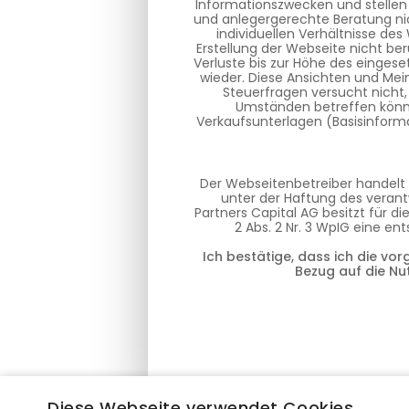
Informationszwecken und stellen
und anlegergerechte Beratung nic
individuellen Verhältnisse de
Erstellung der Webseite nicht ber
Verluste bis zur Höhe des eingese
wieder. Diese Ansichten und Mei
Steuerfragen versucht nicht,
Umständen betreffen können
Verkaufsunterlagen (Basisinforma
Der Webseitenbetreiber handelt 
unter der Haftung des verantw
Partners Capital AG besitzt für 
2 Abs. 2 Nr. 3 WpIG eine e
Ich bestätige, dass ich die vo
Bezug auf die Nu
Diese Webseite verwendet Cookies