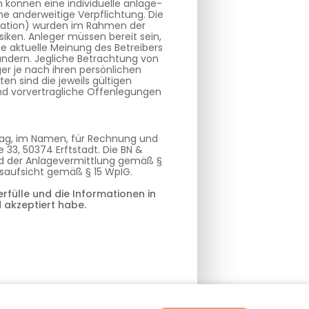
können eine individuelle anlage-
e anderweitige Verpflichtung. Die
ituation) wurden im Rahmen der
siken. Anleger müssen bereit sein,
ie aktuelle Meinung des Betreibers
ändern. Jegliche Betrachtung von
er je nach ihren persönlichen
n sind die jeweils gültigen
und vorvertragliche Offenlegungen
trag, im Namen, für Rechnung und
 33, 50374 Erftstadt. Die BN &
und der Anlagevermittlung gemäß §
gsaufsicht gemäß § 15 WpIG.
rfülle und die Informationen in
 akzeptiert habe.