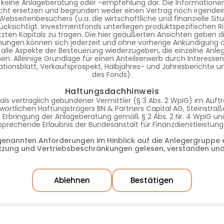
 keine Anlageberatung oder -empfehlung dar. Die Informationen 
ht ersetzen und begründen weder einen Vertrag noch irgendein
s Webseitenbesuchers (u.a. die wirtschaftliche und finanzielle S
ücksichtigt. Investmentfonds unterliegen produktspezifischen Ri
tzten Kapitals zu tragen. Die hier geäußerten Ansichten geben d
nungen können sich jederzeit und ohne vorherige Ankündigung 
 alle Aspekte der Besteuerung wiederzugeben, die einzelne Anleg
. Alleinige Grundlage für einen Anteilserwerb durch Interessente
tionsblatt, Verkaufsprospekt, Halbjahres- und Jahresberichte 
des Fonds).
Haftungsdachhinweis
als vertraglich gebundener Vermittler (§ 3 Abs. 2 WpIG) im Auf
ortlichen Haftungsträgers BN & Partners Capital AG, Steinstraße
die Erbringung der Anlageberatung gemäß § 2 Abs. 2 Nr. 4 WpIG 
ntsprechende Erlaubnis der Bundesanstalt für Finanzdienstleistun
rgenannten Anforderungen im Hinblick auf die Anlegergruppe e
tzung und Vertriebsbeschränkungen gelesen, verstanden und
Ablehnen
Bestätigen