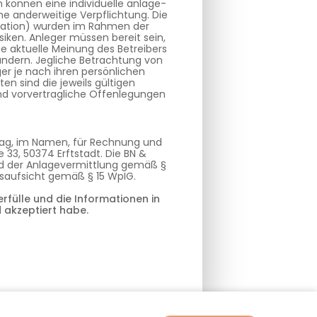
können eine individuelle anlage-
e anderweitige Verpflichtung. Die
ituation) wurden im Rahmen der
siken. Anleger müssen bereit sein,
ie aktuelle Meinung des Betreibers
ändern. Jegliche Betrachtung von
er je nach ihren persönlichen
n sind die jeweils gültigen
und vorvertragliche Offenlegungen
trag, im Namen, für Rechnung und
 33, 50374 Erftstadt. Die BN &
und der Anlagevermittlung gemäß §
gsaufsicht gemäß § 15 WpIG.
rfülle und die Informationen in
 akzeptiert habe.