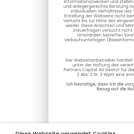
Informationszwecken und stellen
und anlegergerechte Beratung nic
individuellen Verhältnisse de
Erstellung der Webseite nicht ber
Verluste bis zur Höhe des eingese
wieder. Diese Ansichten und Mei
Steuerfragen versucht nicht,
Umständen betreffen können
Verkaufsunterlagen (Basisinforma
Der Webseitenbetreiber handelt 
unter der Haftung des verantw
Partners Capital AG besitzt für 
2 Abs. 2 Nr. 3 WpIG eine e
Ich bestätige, dass ich die vo
Bezug auf die Nu
Diese Webseite verwendet Cookies