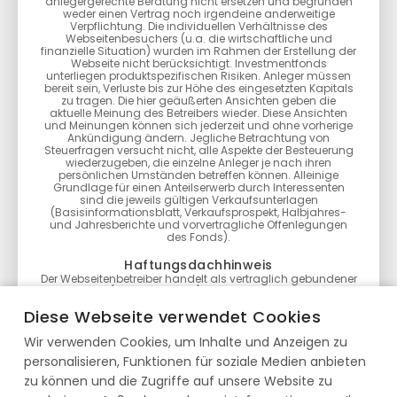
anlegergerechte Beratung nicht ersetzen und begründen
weder einen Vertrag noch irgendeine anderweitige
Verpflichtung. Die individuellen Verhältnisse des
Webseitenbesuchers (u.a. die wirtschaftliche und
finanzielle Situation) wurden im Rahmen der Erstellung der
Webseite nicht berücksichtigt. Investmentfonds
unterliegen produktspezifischen Risiken. Anleger müssen
bereit sein, Verluste bis zur Höhe des eingesetzten Kapitals
zu tragen. Die hier geäußerten Ansichten geben die
aktuelle Meinung des Betreibers wieder. Diese Ansichten
und Meinungen können sich jederzeit und ohne vorherige
Ankündigung ändern. Jegliche Betrachtung von
Steuerfragen versucht nicht, alle Aspekte der Besteuerung
wiederzugeben, die einzelne Anleger je nach ihren
persönlichen Umständen betreffen können. Alleinige
Grundlage für einen Anteilserwerb durch Interessenten
sind die jeweils gültigen Verkaufsunterlagen
(Basisinformationsblatt, Verkaufsprospekt, Halbjahres-
und Jahresberichte und vorvertragliche Offenlegungen
des Fonds).
Haftungsdachhinweis
Der Webseitenbetreiber handelt als vertraglich gebundener
Vermittler (§ 3 Abs. 2 WpIG) im Auftrag, im Namen, für
Rechnung und unter der Haftung des verantwortlichen
Diese Webseite verwendet Cookies
Haftungsträgers BN & Partners Capital AG, Steinstraße 33,
50374 Erftstadt. Die BN & Partners Capital AG besitzt für die
Wir verwenden Cookies, um Inhalte und Anzeigen zu
Erbringung der Anlageberatung gemäß § 2 Abs. 2 Nr. 4
WpIG und der Anlagevermittlung gemäß § 2 Abs. 2 Nr. 3
personalisieren, Funktionen für soziale Medien anbieten
WpIG eine entsprechende Erlaubnis der Bundesanstalt für
Finanzdienstleistungsaufsicht gemäß § 15 WpIG.
zu können und die Zugriffe auf unsere Website zu